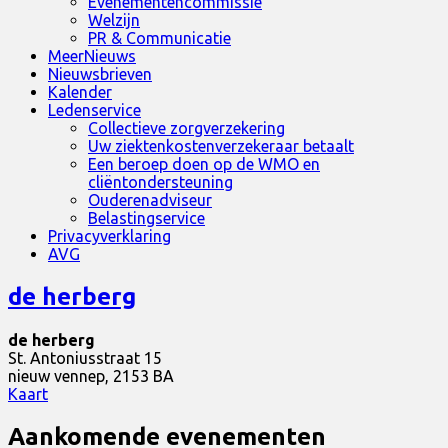
Evenementencommissie
Welzijn
PR & Communicatie
MeerNieuws
Nieuwsbrieven
Kalender
Ledenservice
Collectieve zorgverzekering
Uw ziektenkostenverzekeraar betaalt
Een beroep doen op de WMO en
cliëntondersteuning
Ouderenadviseur
Belastingservice
Privacyverklaring
AVG
de herberg
de herberg
St. Antoniusstraat 15
nieuw vennep
,
2153 BA
de
Kaart
herberg
Aankomende evenementen