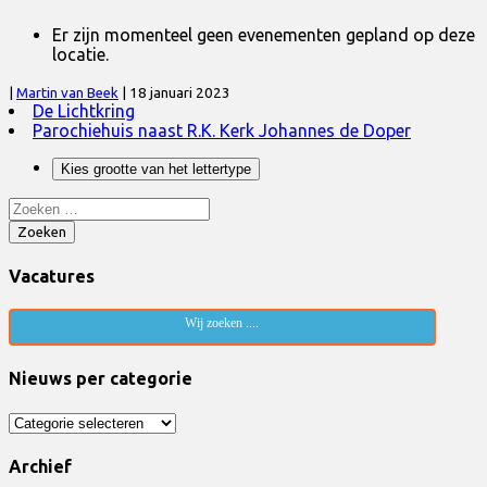
Er zijn momenteel geen evenementen gepland op deze
locatie.
|
Martin van Beek
|
18 januari 2023
De Lichtkring
Parochiehuis naast R.K. Kerk Johannes de Doper
Kies grootte van het lettertype
Zoeken
naar:
Zoeken
Vacatures
Wij zoeken ....
Nieuws per categorie
Nieuws
per
categorie
Archief